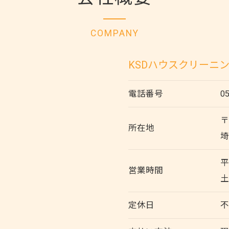
COMPANY
KSDハウスクリーニ
電話番号
0
〒
所在地
平
営業時間
土
定休日
不