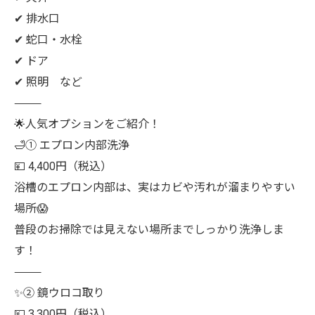
✔ 排水口
✔ 蛇口・水栓
✔ ドア
✔ 照明 など
⸻
🌟人気オプションをご紹介！
🛁① エプロン内部洗浄
💴 4,400円（税込）
浴槽のエプロン内部は、実はカビや汚れが溜まりやすい
場所😱
普段のお掃除では見えない場所までしっかり洗浄しま
す！
⸻
✨② 鏡ウロコ取り
💴 3,300円（税込）