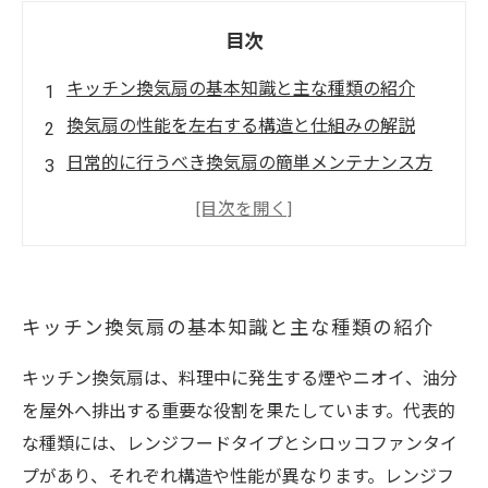
目次
キッチン換気扇の基本知識と主な種類の紹介
換気扇の性能を左右する構造と仕組みの解説
日常的に行うべき換気扇の簡単メンテナンス方
法
専門業者による定期点検・クリーニングの必要
性と効果
換気扇の選び方とメンテナンスのポイントで快
キッチン換気扇の基本知識と主な種類の紹介
適キッチンを実現
キッチン換気扇は、料理中に発生する煙やニオイ、油分
を屋外へ排出する重要な役割を果たしています。代表的
な種類には、レンジフードタイプとシロッコファンタイ
プがあり、それぞれ構造や性能が異なります。レンジフ