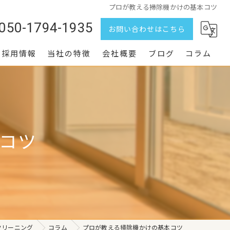
プロが教える掃除機かけの基本コツ
050-1794-1935
お問い合わせはこちら
採用情報
当社の特徴
会社概要
ブログ
コラム
水回り
家まるごと
コツ
定期清掃
エアコン
空室
クリーニング
コラム
プロが教える掃除機かけの基本コツ