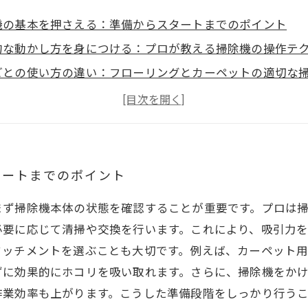
機の基本を押さえる：準備からスタートまでのポイント
的な動かし方を身につける：プロが教える掃除機の操作テ
ごとの使い方の違い：フローリングとカーペットの適切な
機のメンテナンス：吸引力を保つための定期的なケアとポ
の極意を日常に活かす：毎日の掃除機かけが快適で効果的
タートまでのポイント
まず掃除機本体の状態を確認することが重要です。プロは
必要に応じて清掃や交換を行います。これにより、吸引力
タッチメントを選ぶことも大切です。例えば、カーペット
ずに効果的にホコリを吸い取れます。さらに、掃除機をか
作業効率も上がります。こうした準備段階をしっかり行う