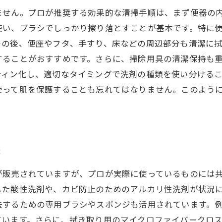
ません。プロが推奨する効果的な清掃手順は、まず便器の
使い、ブラシでしっかり擦り落とすことが基本です。特に
その後、便座やフタ、手すり、床などの周辺部分も清潔に
することがおすすめです。さらに、掃除用具の清潔保持も
ティン化し、適切なタイミングで洗剤の種類を使い分ける
使って肌を保護することも忘れてはなりません。このよう
法
が販売されていますが、プロが実際に使っているものには
した酸性洗剤や、カビ防止のためのアルカリ性洗剤が状況
去するための専用ブラシやスポンジも活用されています。
ています。さらに、拭き取り用のマイクロファイバークロ