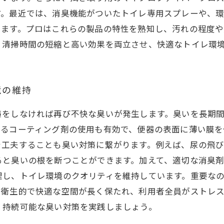
す。最近では、消臭機能がついたトイレ専用スプレーや、
います。プロはこれらの製品の特性を熟知し、汚れの程度や
、清掃時間の短縮と高い効果を両立させ、快適なトイレ環
境の維持
策をしなければ再び不快な臭いが発生します。臭いを長期
あるコーティング剤の使用も有効で、便器の表面に薄い膜を
を工夫することも臭い対策に繋がります。例えば、尿の飛
ると臭いの根を断つことができます。加えて、適切な消臭
理し、トイレ環境のクオリティを維持しています。重要な
、衛生的で快適な空間が長く保たれ、利用者全員がストレ
、持続可能な臭い対策を実践しましょう。