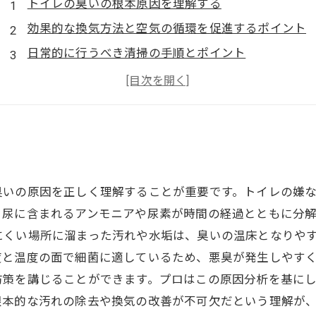
トイレの臭いの根本原因を理解する
効果的な換気方法と空気の循環を促進するポイント
日常的に行うべき清掃の手順とポイント
プロが使う便利な掃除用品とその活用法
持続可能な臭い対策と清潔なトイレ環境の維持
臭いの原因を正しく理解することが重要です。トイレの嫌
。尿に含まれるアンモニアや尿素が時間の経過とともに分
にくい場所に溜まった汚れや水垢は、臭いの温床となりや
度と温度の面で細菌に適しているため、悪臭が発生しやす
防策を講じることができます。プロはこの原因分析を基に
根本的な汚れの除去や換気の改善が不可欠だという理解が