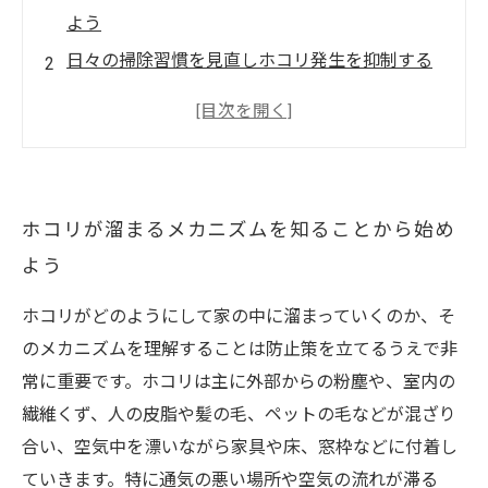
よう
日々の掃除習慣を見直しホコリ発生を抑制する
家具の配置と素材選びでホコリの溜まりにくい
環境を作る
空気環境を整え、ホコリ発生の根本原因にアプ
ローチする
ホコリが溜まるメカニズムを知ることから始め
持続可能なホコリ対策を！プロが教える長期メ
よう
ンテナンスのコツ
ホコリがどのようにして家の中に溜まっていくのか、そ
のメカニズムを理解することは防止策を立てるうえで非
常に重要です。ホコリは主に外部からの粉塵や、室内の
繊維くず、人の皮脂や髪の毛、ペットの毛などが混ざり
合い、空気中を漂いながら家具や床、窓枠などに付着し
ていきます。特に通気の悪い場所や空気の流れが滞る