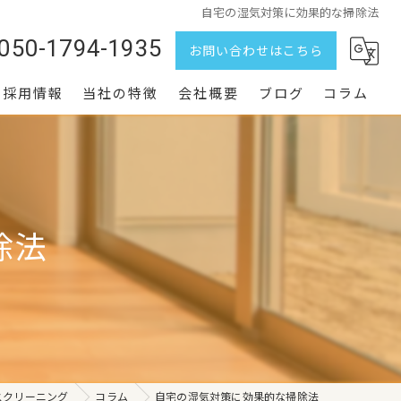
自宅の湿気対策に効果的な掃除法
050-1794-1935
お問い合わせはこちら
採用情報
当社の特徴
会社概要
ブログ
コラム
水回り
家まるごと
除法
定期清掃
エアコン
空室
スクリーニング
コラム
自宅の湿気対策に効果的な掃除法