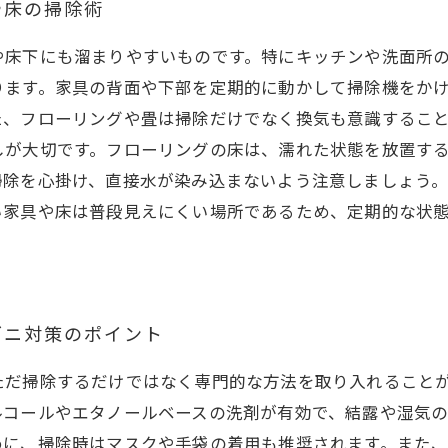
や床の掃除術
や床下にも溜まりやすいものです。特にキッチンや洗面所
ります。家具の背面や下部を定期的に動かして掃除機をか
た、フローリングや畳は掃除だけでなく換気も意識するこ
しが大切です。フローリングの床は、濡れた状態を放置す
掃除を心掛け、直接水が染み込まないよう注意しましょう
い家具や床は普段見えにくい場所であるため、定期的な状
ダニ対策のポイント
ただ掃除するだけではなく専門的な方法を取り入れること
ルコールやエタノールベースの洗剤が有効で、結露や湿気
めに、掃除時はマスクや手袋の着用も推奨されます。また