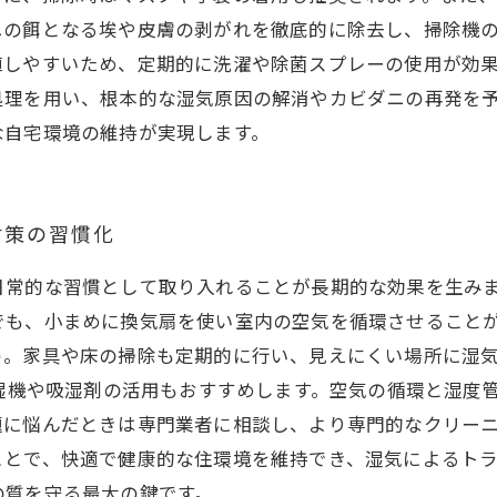
ニの餌となる埃や皮膚の剥がれを徹底的に除去し、掃除機
殖しやすいため、定期的に洗濯や除菌スプレーの使用が効
処理を用い、根本的な湿気原因の解消やカビダニの再発を
な自宅環境の維持が実現します。
対策の習慣化
日常的な習慣として取り入れることが長期的な効果を生み
でも、小まめに換気扇を使い室内の空気を循環させること
う。家具や床の掃除も定期的に行い、見えにくい場所に湿
除湿機や吸湿剤の活用もおすすめします。空気の循環と湿度
題に悩んだときは専門業者に相談し、より専門的なクリー
ことで、快適で健康的な住環境を維持でき、湿気によるト
の質を守る最大の鍵です。