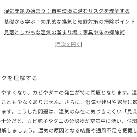
湿気問題の始まり：自宅環境に潜むリスクを理解する
基礎から学ぶ：効果的な換気と結露対策の掃除ポイント
見落としがちな湿気の溜まり場：家具や床の掃除術
専門的な清掃テクニック：カビ予防とダニ対策のポイン
総まとめ：日常生活に取り入れる湿気対策の習慣化
スクを理解する
りやすくなり、カビやダニの発生が特に問題となります。
ることも少なくありません。さらに、湿気が建材や家具に
ります。こうした問題は、湿気の存在に気づきにくい「見
不十分だと、カビ胞子やダニの分泌物が空気中に漂い、住
理解しましょう。湿気の原因となる結露や通風不足を把握